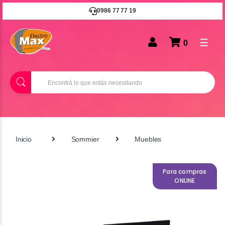
0986 77 77 19
☰
0
B
u
s
c
a
r
Inicio
Sommier
Muebles
Para compras
ONLINE