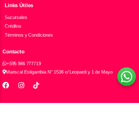
Links Útiles
Sucursales
Créditos
Términos y Condiciones
Contacto
+595 986 777719
Mariscal Estigarribia N° 1536 e/ Leopardi y 1 de Mayo
Todos los derechos reservados Electromax S.A.