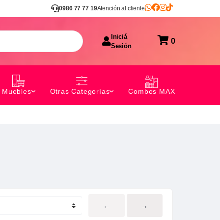
0986 77 77 19
Atención al cliente
Iniciá
0
Sesión
Combos MAX
Muebles
Otras Categorías
←
→