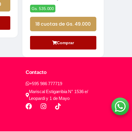
0
Gs. 535.000
18 cuotas de Gs. 49.000
Comprar
Contacto
+595 986 777719
Mariscal Estigarribia N° 1536 e/
Leopardi y 1 de Mayo