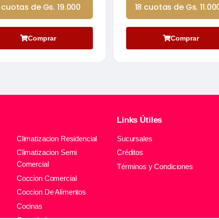
 cuotas de Gs. 19.000
18 cuotas de Gs. 11.00
Comprar
Comprar
Links Útiles
Climatizacion Residencial
Sucursales
Climatizacion Semi
Créditos
Comercial
Términos y Condiciones
Coccion Comercial
Coccion De Alimentos
Cocinas