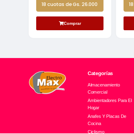
18 cuotas de Gs. 26.000
18
Comprar
Categorías
Almacenamiento
Comercial
Ambientadores Para El
Hogar
Anafes Y Placas De
Cocina
Ciclismo