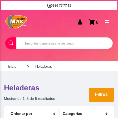
0986 77 77 19
☰
0
B
u
s
c
a
r
Inicio
Heladeras
Heladeras
Filtros
Mostrando 1–5 de 5 resultados