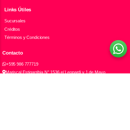
Links Útiles
Sucursales
Créditos
Términos y Condiciones
Contacto
+595 986 777719
Mariscal Estigarribia N° 1536 e/ Leopardi y 1 de Mayo