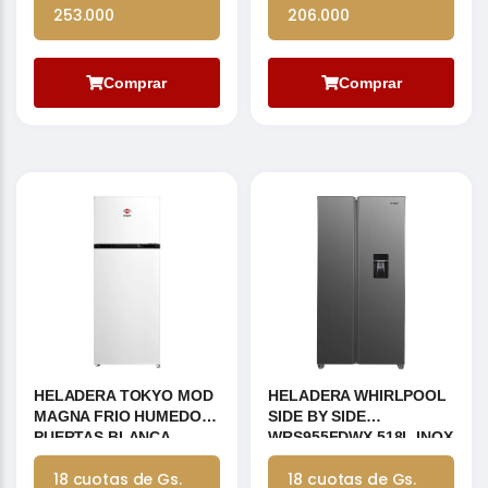
253.000
206.000
Comprar
Comprar
HELADERA TOKYO MOD
HELADERA WHIRLPOOL
MAGNA FRIO HUMEDO 2
SIDE BY SIDE
PUERTAS BLANCA
WRS955FDWX 518L INOX
INVERTER FRIO SECO
18 cuotas de Gs.
18 cuotas de Gs.