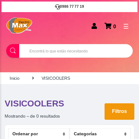
0986 77 77 19
☰
0
B
u
s
c
a
r
Inicio
VISICOOLERS
VISICOOLERS
Filtros
Mostrando – de 0 resultados