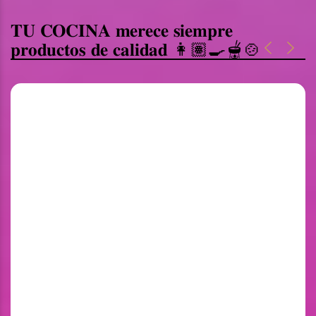
𝐓𝐔 𝐂𝐎𝐂𝐈𝐍𝐀 𝐦𝐞𝐫𝐞𝐜𝐞 𝐬𝐢𝐞𝐦𝐩𝐫𝐞
𝐩𝐫𝐨𝐝𝐮𝐜𝐭𝐨𝐬 𝐝𝐞 𝐜𝐚𝐥𝐢𝐝𝐚𝐝 👩🏽‍🍳🫕🍲