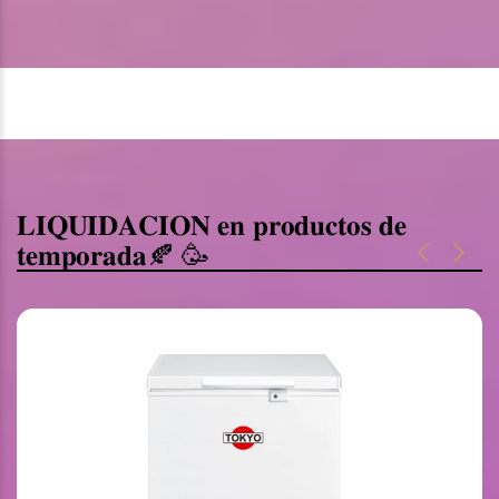
𝐋𝐈𝐐𝐔𝐈𝐃𝐀𝐂𝐈𝐎𝐍 𝐞𝐧 𝐩𝐫𝐨𝐝𝐮𝐜𝐭𝐨𝐬 𝐝𝐞
𝐭𝐞𝐦𝐩𝐨𝐫𝐚𝐝𝐚🍂 🥳