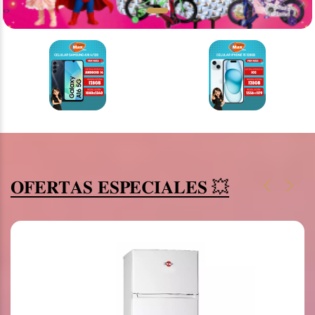
‹
›
‹
›
𝐎𝐅𝐄𝐑𝐓𝐀𝐒 𝐄𝐒𝐏𝐄𝐂𝐈𝐀𝐋𝐄𝐒 💥