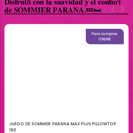
𝐃𝐢𝐬𝐟𝐫𝐮𝐭á 𝐜𝐨𝐧 𝐥𝐚 𝐬𝐮𝐚𝐯𝐢𝐝𝐚𝐝 𝐲 𝐞𝐥 𝐜𝐨𝐧𝐟𝐨𝐫𝐭
𝐝𝐞 𝐒𝐎𝐌𝐌𝐈𝐄𝐑 𝐏𝐀𝐑𝐀𝐍𝐀.💤🛏️
Para compras
ONLINE
JUEGO DE SOMMIER PARANA MAX PLUS PILLOWTOP
160